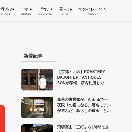
と街歩き
食
学び
暮らし
ケのハレって？
OURNEY
DINING
CULTURE
LIFE
ABOUT
新着記事
【京都・北区】ROASTERY
DAUGHTER / ANTIQUES
SONが移転 店内利用もでき
る新店舗へ
森星の古民家が、Airbnbで一
夜限りの宿になる。著名モデル
が選んだ「暮らしの継承」とい
う答え
飛騨高山「三町」を1時間で歩