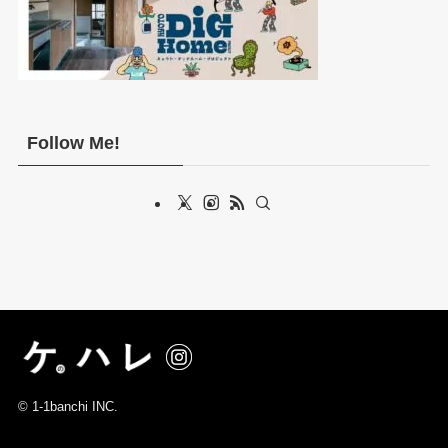
Follow Me!
©
1-1banchi INC.