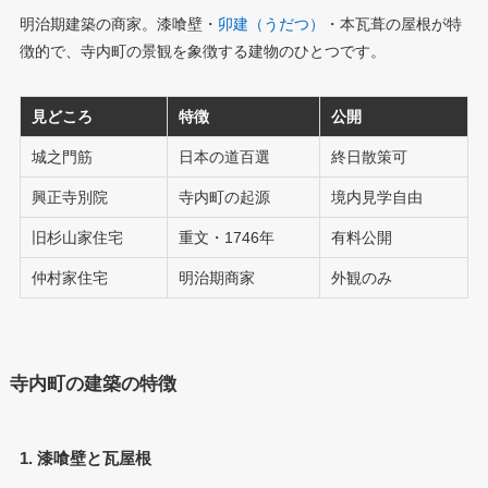
明治期建築の商家。漆喰壁・
卯建（うだつ）
・本瓦葺の屋根が特
徴的で、寺内町の景観を象徴する建物のひとつです。
見どころ
特徴
公開
城之門筋
日本の道百選
終日散策可
興正寺別院
寺内町の起源
境内見学自由
旧杉山家住宅
重文・1746年
有料公開
仲村家住宅
明治期商家
外観のみ
寺内町の建築の特徴
1. 漆喰壁と瓦屋根