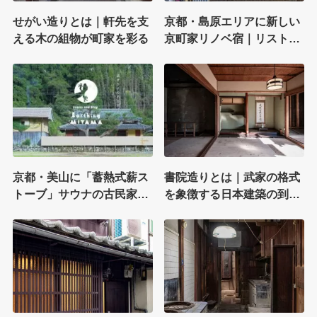
せがい造りとは｜軒先を支
京都・島原エリアに新しい
える木の組物が町家を彩る
京町家リノベ宿｜リストデ
ベロップメントが一棟貸し
化
京都・美山に「蓄熱式薪ス
書院造りとは｜武家の格式
トーブ」サウナの古民家宿
を象徴する日本建築の到達
｜Earthing MIYAMAがオー
点
プン