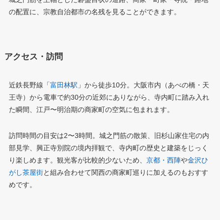
の配置に、宗教自治都市の名残を見ることができます。
アクセス・訪問
近鉄長野線「
富田林駅
」から徒歩10分。大阪市内（あべの橋・天
王寺）から電車で約30分の近郊にありながら、寺内町に踏み入れ
た瞬間、江戸〜明治期の商家町の空気に包まれます。
訪問時間の目安は2〜3時間。城之門筋の散策、旧杉山家住宅の内
部見学、興正寺別院の境内拝観で、寺内町の歴史と建築をじっく
り楽しめます。観光客が比較的少ないため、
京都・西陣
や
金沢ひ
がし茶屋街
と組み合わせて関西の商家町巡りに加えるのもおすす
めです。