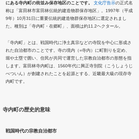
にある寺内町の街並み保存地区のことです。
文化庁告示
の正式名
称は「富田林市富田林伝統的建造物群保存地区」。1997年（平成
9年）10月31日に重要伝統的建造物群保存地区に選定されまし
た。種別は「寺内町・在郷町」、面積は約11.2ヘクタール。
「寺内町」とは、戦国時代に浄土真宗などの寺院を中心に形成さ
れた自治都市のことです。寺の境内（=寺内）に町割りを定め、
堀や土塁で囲い、住民が共同で運営した宗教自治都市の形態を指
します。富田林寺内町は、1560年代に興正寺別院（こうしょうじ
べついん）が創建されたことを起源とする、近畿最大級の現存寺
内町です。
寺内町の歴史的意味
戦国時代の宗教自治都市