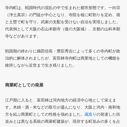
寺内町は、戦国時代の混乱の中で生まれた都市形態です。一向宗
（浄土真宗）の門徒が中心となり、寺院を核に町割りを定め、堀
と土塁で町を守り、武家の支配を受けない自治を実現しました。
代表例として大阪の石山本願寺（後の大阪城）、京都の山科本願
寺などがあります。
戦国期の終わりに織田信長・豊臣秀吉によって多くの寺内町が政
治的に解体されましたが、富田林寺内町は商業地としての機能を
維持しながら近世まで生き残りました。
商業町としての発展
江戸期に入ると、富田林は河内地方の経済中心地として栄えま
す。木綿・酒・米などの取引が盛んになり、大阪と河内・南和地
方を結ぶ商業町としての性格を強めました。
蔵造り
の発達した街
並みとは異なる系統の商家町建築が、現存する町並みの多くを占