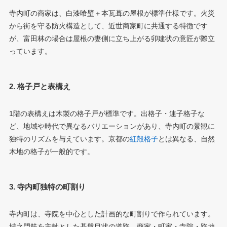
寺内町の商家は、白漆喰壁＋本瓦葺の屋根が標準仕様です。火災
から街を守る防火構造として、近世商家町に共通する特徴です
が、富田林の場合は屋根の妻側に立ち上がる卯建状の意匠が際立
っています。
2. 格子戸と表構え
1階の表構えは木製の格子戸が標準です。出格子・連子格子な
ど、地域や時代で異なるバリエーションがあり、寺内町の景観に
独特のリズムを与えています。京都の
紅殻格子
とは異なる、自然
木地の格子が一般的です。
3. 寺内町独特の町割り
寺内町は、寺院を中心とした計画的な町割りで作られています。
城之門筋を主軸とした碁盤目状の道路、商家・町家・寺院・路地