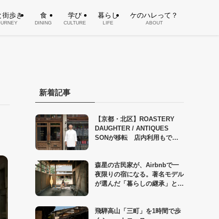
と街歩き
食
学び
暮らし
ケのハレって？
OURNEY
DINING
CULTURE
LIFE
ABOUT
新着記事
【京都・北区】ROASTERY
DAUGHTER / ANTIQUES
SONが移転 店内利用もでき
る新店舗へ
森星の古民家が、Airbnbで一
夜限りの宿になる。著名モデル
が選んだ「暮らしの継承」とい
う答え
飛騨高山「三町」を1時間で歩