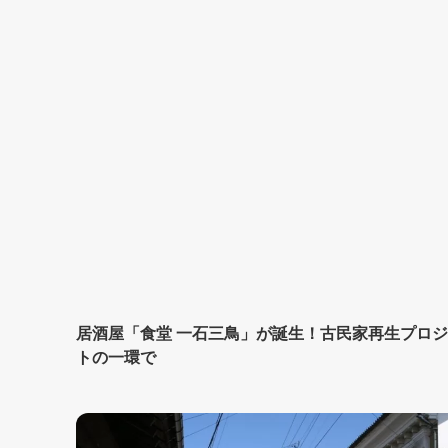
居酒屋「食堂 一石三鳥」が誕生！古民家再生プロ
トの一環で