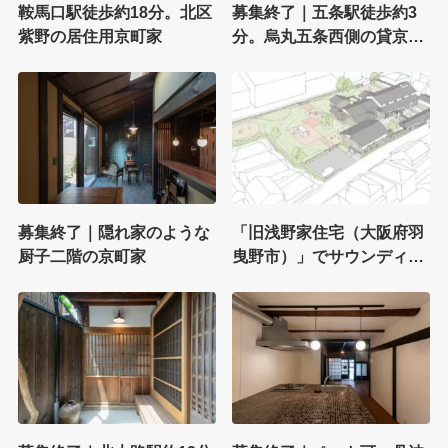
鞍馬口駅徒歩約18分。北区
募集終了｜五条駅徒歩約3
紫野の居住用京町家
分。烏丸五条西側の貸京町
家
募集終了｜隠れ家のような
「旧浅野家住宅（大阪府羽
厨子二階の京町家
曳野市）」でサウンディン
グ型市場調査。参加者を募
集