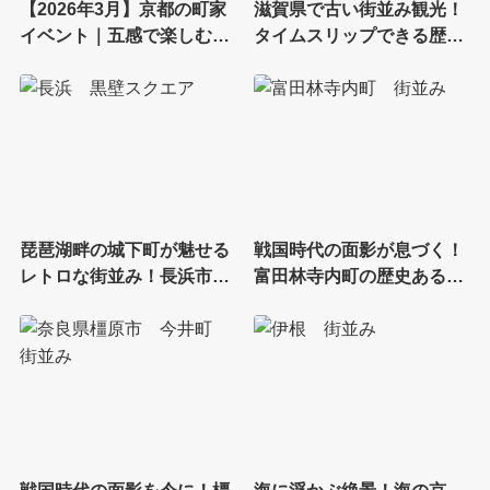
【2026年3月】京都の町家
滋賀県で古い街並み観光！
イベント｜五感で楽しむ
タイムスリップできる歴史
「町家の日2026＠おおきに
ある街
迎賓館」開催
琵琶湖畔の城下町が魅せる
戦国時代の面影が息づく！
レトロな街並み！長浜市観
富田林寺内町の歴史ある街
光の美しい街並みと黒壁ス
並みと江戸建築の美
クエアの魅力