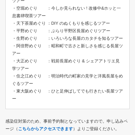
ツアー
・空堀めぐり ：今しか見られない ! 改修中&ホッと一
息書肆喫茶ツアー
・天下茶屋めぐり ：DIY のぬくもりを感じるツアー
・平野めぐり ：ぶらり平野区長屋めぐりツアー
・生野めぐり ：いろいろな長屋のカタチを知るツアー
・阿倍野めぐり ：昭和町で古さと新しさを感じる長屋ツ
アー
・大正めぐり ：戦前長屋めぐり & シェアアトリエ見
学ツアー
・住之江めぐり ：明治時代の町家の見学と洋風長屋をめ
ぐるツアー
・東大阪めぐり ：ひと足伸ばしてでも行きたい長屋ツア
ー
感染症対策のため、事前予約制となっていますので。申し込みペ
ージ（
こちらからアクセスできます
）よりご登録ください。