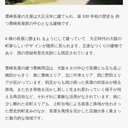
豊崎長屋の主屋は大正元年に建てられ、築 100 年程の歴史を 持
つ豊崎長屋群の中心となる建物です。
6 棟の長屋に囲まれ るようにして建っていて、大正時代の大阪の
町家らしいデザ インが随所に見られます。立派なつくりの建物で
あり、国の登録有形文化財にも指定されています。
豊崎長屋の建つ豊崎周辺は、大阪キタの中心で高層ビル立ち並ぶ
梅田からすぐ、東に豊崎エリア、北に中津エリア、西に野田エリ
アが拡がっています。戦災からも焼け残った長屋の街並みが残る
路地、また古き骨格を活かし新しく生まれ変わっていく様子が伺
える商店街など、それぞれに素敵な活用がなされています。南に
少し離れた谷町エリアも、上町台地による坂道と路地が合わさっ
た歴史的町並みのなか、長屋を風情を活かした店舗が多く集まっ
た魅力的な地域です。