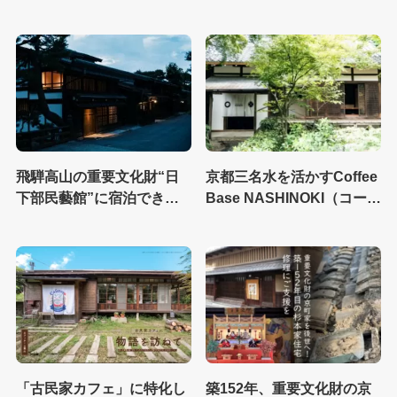
い創出拠点やまじゅう」を
開設
飛騨高山の重要文化財“日
京都三名水を活かすCoffee
下部民藝館”に宿泊できる
Base NASHINOKI（コーヒ
「谷屋」がオープン
ーベースナシノキ）
「古民家カフェ」に特化し
築152年、重要文化財の京