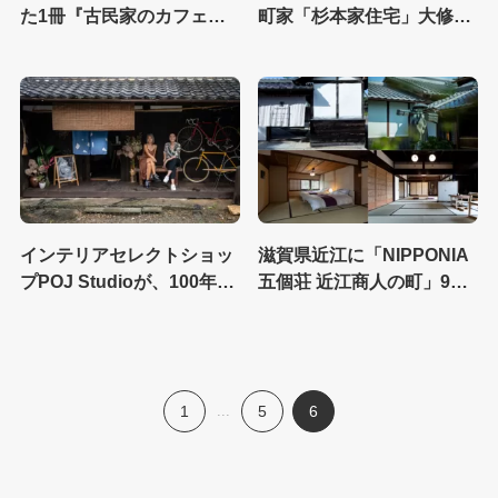
た1冊『古民家のカフェと
町家「杉本家住宅」大修理
レストラン』が発売
のためクラウドファンディ
ングプロジェクトを開始
インテリアセレクトショッ
滋賀県近江に「NIPPONIA
プPOJ Studioが、100年の
五個荘 近江商人の町」9月1
京町屋を改装した実店舗を
日（木）オープン！8月25
京都でオープン
日(木)より予約受付開始
1
...
5
6