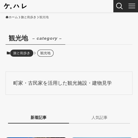
ホーム
旅と街歩き
観光地
観光地
– category –
旅と街歩き
観光地
町家・古民家を活用した観光施設・建物見学
新着記事
人気記事