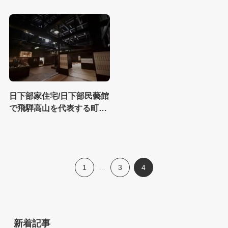
ナーが手掛ける飛騨高山の
崎家住宅｜京都市中京区
一棟貸しブランド「すみ
や」より
日下部家住宅/日下部民藝館
で飛騨高山を代表する町屋
造りに出会う｜岐阜県高山
市
1
...
3
4
新着記事