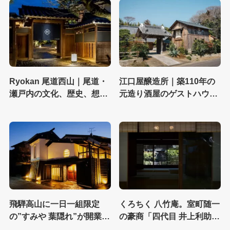
Ryokan 尾道西山｜尾道・
江口屋醸造所｜築110年の
瀬戸内の文化、歴史、想い
元造り酒屋のゲストハウス
を大切に、尾道の本当の魅
敷地内のクラフトビール醸
力を新たな価値を今に感じ
造所。屋号を受け継ぎ、約
る宿
70年ぶりに醸造を再開
飛騨高山に一日一組限定
くろちく 八竹庵。室町随一
の”すみや 葉隠れ”が開業。
の豪商「四代目 井上利助」
建築家とインテリアデザイ
が贅の限りを尽くした旧川