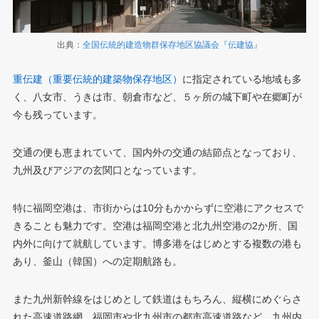
出典：
全国伝統的建造物群保存地区協議会『伝建協』
重伝建（重要伝統的建築物保存地区）
に指定されている地域も多
く、八女市、うきは市、朝倉市など、５ヶ所の城下町や在郷町が
今も残っています。
交通の便も恵まれていて、国内外の交通の結節点となっており、
九州及びアジアの玄関口となっています。
特に福岡空港は、市街からは10分もかからずに空港にアクセスで
きることも魅力です。空港は福岡空港と北九州空港の2か所、国
内外に向けて就航しています。博多港をはじめとする複数の港も
あり、釜山（韓国）への定期航路も。
また九州新幹線をはじめとして鉄道はもちろん、縦横にめぐらさ
れた高速道路網、福岡市や北九州市の都市高速道路など、九州内