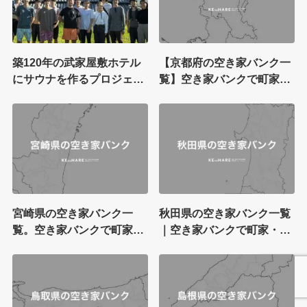
築120年の武家屋敷ホテル
【京都府の空き家バンク一
にサウナを作るプロジェク
覧】空き家バンクで町家・
トが始動！”サツマ・サム
古民家を探す
ライ・サウナ”通称「ササ
サ」。鹿児島大学×クマタ
イチ氏がタッグ
宮崎県の空き家バンク一
秋田県の空き家バンク一覧
覧。空き家バンクで町家・
｜空き家バンクで町家・古
古民家を探す
民家を探す