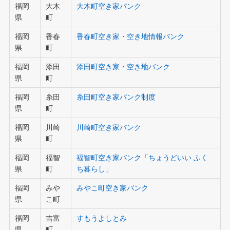
福岡
大木
大木町空き家バンク
県
町
福岡
香春
香春町空き家・空き地情報バンク
県
町
福岡
添田
添田町空き家・空き地バンク
県
町
福岡
糸田
糸田町空き家バンク制度
県
町
福岡
川崎
川崎町空き家バンク
県
町
福岡
福智
福智町空き家バンク「ちょうどいい ふく
県
町
ち暮らし」
福岡
みや
みやこ町空き家バンク
県
こ町
福岡
吉富
すもうよしとみ
県
町