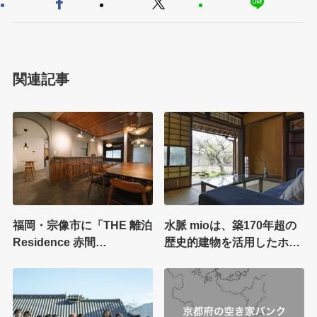
関連記事
福岡・宗像市に「THE 離泊
水脈 mioは、築170年超の
Residence 赤間
歴史的建物を活用したホテ
Fukuoka」プレオープン｜
ル・カフェ・コワーキング
茶室×バーカウンターの古
の複合施設。水の都・島原
民家宿
の「湧き水と共にある暮ら
し」を知る拠点に