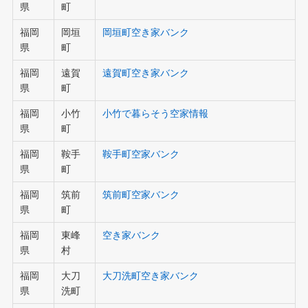
県
町
福岡
岡垣
岡垣町空き家バンク
県
町
福岡
遠賀
遠賀町空き家バンク
県
町
福岡
小竹
小竹で暮らそう空家情報
県
町
福岡
鞍手
鞍手町空家バンク
県
町
福岡
筑前
筑前町空家バンク
県
町
福岡
東峰
空き家バンク
県
村
福岡
大刀
大刀洗町空き家バンク
県
洗町