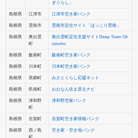
ぎぐらし」
島根県
江津市
江津市空き家バンク
島根県
雲南市
雲南市定住サイト「ほっこり雲南」
島根県
奥出雲
奥出雲町定住支援サイトDeep Town Ok
町
uizumo
島根県
飯南町
飯南町空き家バンク
島根県
川本町
川本町空き家バンク
島根県
美郷町
みさとくらし応援ネット
島根県
邑南町
おおなん住ま居るナビ
島根県
津和野
津和野
空家バンク
町
島根県
吉賀町
吉賀町空き家情報バンク
島根県
西ノ島
空き家・空き地バンク
町