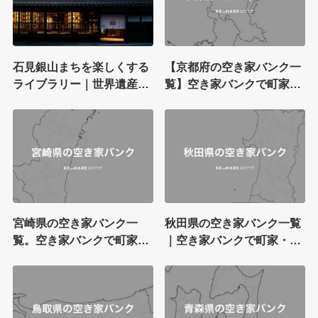
石見銀山まちを楽しくする
【京都府の空き家バンク一
ライブラリー｜世界遺産石
覧】空き家バンクで町家・
見銀山のある大田市大森町
古民家を探す
に登場。コワーキング併
設、サテライトキャンパス
としてまちを盛り上げる
宮崎県の空き家バンク一
秋田県の空き家バンク一覧
覧。空き家バンクで町家・
｜空き家バンクで町家・古
古民家を探す
民家を探す