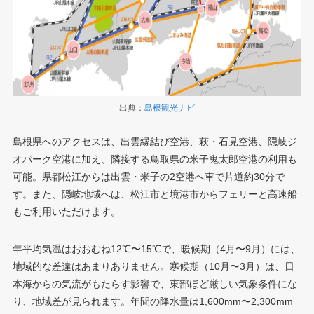
出典：
島根観光ナビ
島根県へのアクセスは、出雲縁結び空港、萩・石見空港、隠岐ジ
オパーク空港に加え、隣接する鳥取県の米子鬼太郎空港の利用も
可能。県都松江からは出雲・米子の2空港へ車で片道約30分で
す。また、隠岐地域へは、松江市と境港市からフェリーと高速船
もご利用いただけます。
年平均気温はおおむね12℃〜15℃で、暖候期（4月〜9月）には、
地域的な差違はあまりありません。寒候期（10月〜3月）は、日
本海からの気流がもたらす影響で、東部ほど厳しい気象条件にな
り、地域差が見られます。年間の降水量は1,600mm〜2,300mm