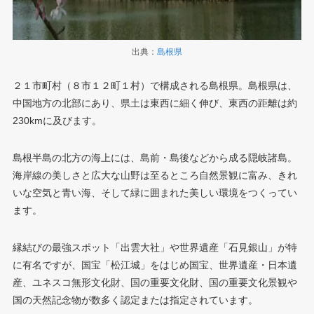
出典：
島根県
２１市町村（８市１２町１村）で構成される島根県。島根県は、
中国地方の北部にあり、県土は東西に細く伸び、東西の距離は約
230kmに及びます。
島根半島の北方の海上には、島前・島後などから成る隠岐諸島。
海岸線の美しさと広大な山野は至るところ自然景観に富み、きれ
いな空気と青い海、そして緑に囲まれた美しい環境をつくってい
ます。
縁結びの最強スポット「出雲大社」や世界遺産「石見銀山」が特
に有名ですが、国宝「松江城」をはじめ国宝、世界遺産・日本遺
産、ユネスコ無形文化財、国の重要文化財、国の重要文化景観や
国の天然記念物が数多く認定または指定されています。