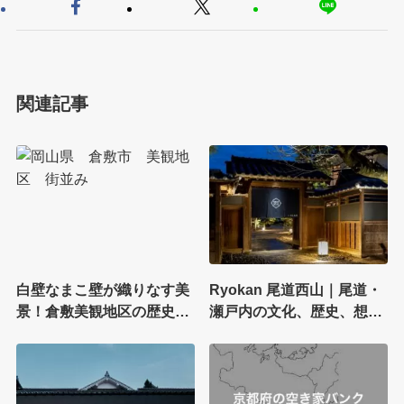
関連記事
白壁なまこ壁が織りなす美
Ryokan 尾道西山｜尾道・
景！倉敷美観地区の歴史あ
瀬戸内の文化、歴史、想い
る街並みと江戸情緒
を大切に、尾道の本当の魅
力を新たな価値を今に感じ
る宿