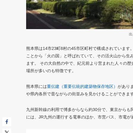
出
熊本県は14市23町8村の45市区町村で構成されていま
ことから「火の国」と呼ばれていて、その活火山から生
ます。 その大自然の中で、紀元前より営まれた人々の歴
場所が多いのも特徴です。
熊本県には
重伝建（重要伝統的建築物保存地区）
があり
や県内各所で昔ながらの街並みを見かけることができま
九州新幹線の利用で博多からなら約30分で、東京からも
には、JR九州の運行する電車のほか、市営バス、市電が